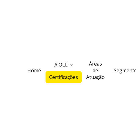
Áreas
A QLL
Home
de
Segment
Certificações
Atuação