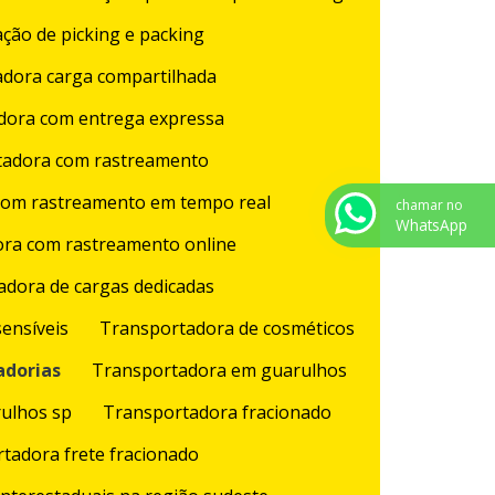
ação de picking e packing
dora carga compartilhada
dora com entrega expressa
tadora com rastreamento
com rastreamento em tempo real
chamar no
WhatsApp
ra com rastreamento online
dora de cargas dedicadas
ensíveis
Transportadora de cosméticos
adorias
Transportadora em guarulhos
ulhos sp
Transportadora fracionado
tadora frete fracionado