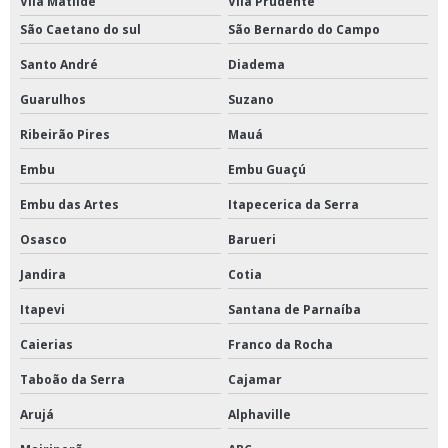
Vila Matilde
Vila Prudente
São Caetano do sul
São Bernardo do Campo
Santo André
Diadema
Guarulhos
Suzano
Ribeirão Pires
Mauá
Embu
Embu Guaçú
Embu das Artes
Itapecerica da Serra
Osasco
Barueri
Jandira
Cotia
Itapevi
Santana de Parnaíba
Caierias
Franco da Rocha
Taboão da Serra
Cajamar
Arujá
Alphaville