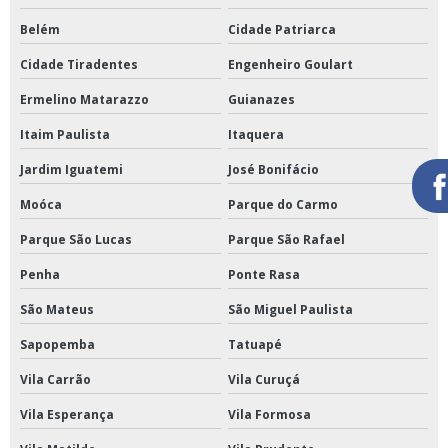
Belém
Cidade Patriarca
Cidade Tiradentes
Engenheiro Goulart
Ermelino Matarazzo
Guianazes
Itaim Paulista
Itaquera
Jardim Iguatemi
José Bonifácio
Moóca
Parque do Carmo
Parque São Lucas
Parque São Rafael
Penha
Ponte Rasa
São Mateus
São Miguel Paulista
Sapopemba
Tatuapé
Vila Carrão
Vila Curuçá
Vila Esperança
Vila Formosa