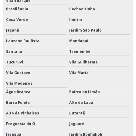
Vila Buarque
Brasilândia
Cachoeirinha
Casa Verde
Imirim
Jaçanã
Jardim São Paulo
Lauzane Paulista
Mandaqui
Santana
Tremembé
Tucuruvi
Vila Guilherme
Vila Gustavo
Vila Maria
Vila Medeiros
Água Branca
Bairro do Limão
Barra Funda
Alto da Lapa
Alto de Pinheiros
Butantã
Freguesia do Ó
Jaguaré
Jaraguá
Jardim Bonfiglioli