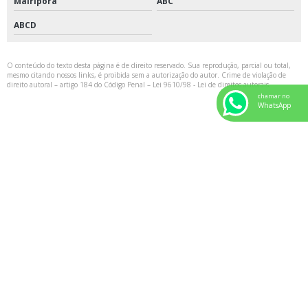
Mairiporã
ABC
ABCD
O conteúdo do texto desta página é de direito reservado. Sua reprodução, parcial ou total,
mesmo citando nossos links, é proibida sem a autorização do autor. Crime de violação de
direito autoral – artigo 184 do Código Penal –
Lei 9610/98 - Lei de direitos autorais
.
chamar no
WhatsApp